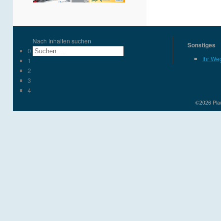
Nach Inhalten suchen
Sonstiges
0
Ihr We
1
2
3
4
©2026 Plau