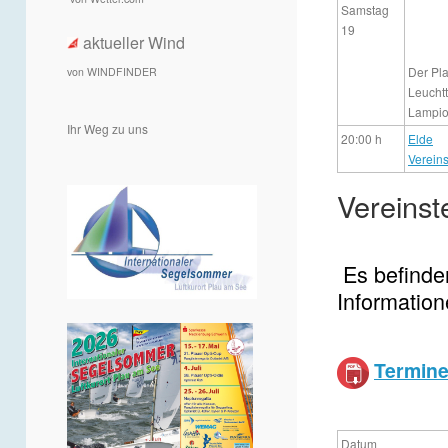
Samstag
19
aktueller Wind
Der Pla
von WINDFINDER
Leuchtt
Lampio
Ihr Weg zu uns
20:00 h
Elde
Verein
Vereinst
Es befinde
Information
Termin
VERAN
Datum