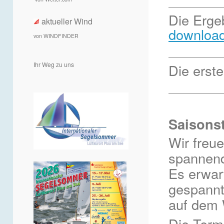
__________
Die Erge
aktueller Wind
downloa
von WINDFINDER
__________
Ihr Weg zu uns
Die erst
__________
Saisonst
Wir freu
spannend
Es erwar
gespannt 
auf dem 
Die Termi