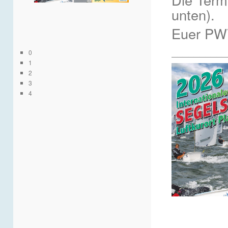
unten).
Euer P
__________
0
1
2
3
4