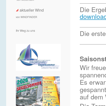
__________
Die Erge
aktueller Wind
downloa
von WINDFINDER
__________
Ihr Weg zu uns
Die erst
__________
Saisonst
Wir freu
spannend
Es erwar
gespannt 
auf dem 
Die Termi