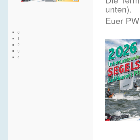
unten).
Euer P
__________
0
1
2
3
4