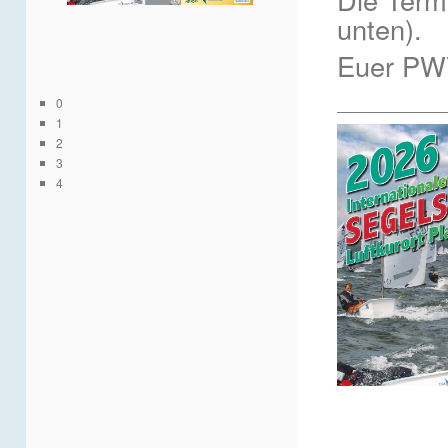
unten).
Euer P
__________
0
1
2
3
4