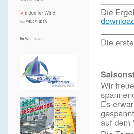
__________
Die Erge
aktueller Wind
downloa
von WINDFINDER
__________
Ihr Weg zu uns
Die erst
__________
Saisonst
Wir freu
spannend
Es erwar
gespannt 
auf dem 
Die Termi