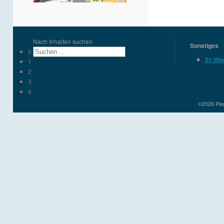
Nach Inhalten suchen
Sonstiges
0
Ihr We
1
2
3
4
©2026 Plau